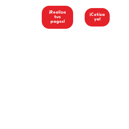
ínea Ética
¡Realiza
¡Cotiza
tus
ya!
pagos!