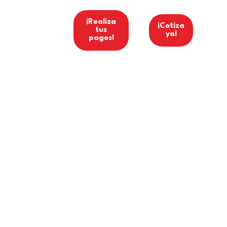
ínea Ética
¡Realiza
¡Cotiza
tus
ya!
pagos!