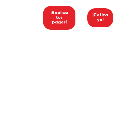
ínea Ética
¡Realiza
¡Cotiza
tus
ya!
pagos!