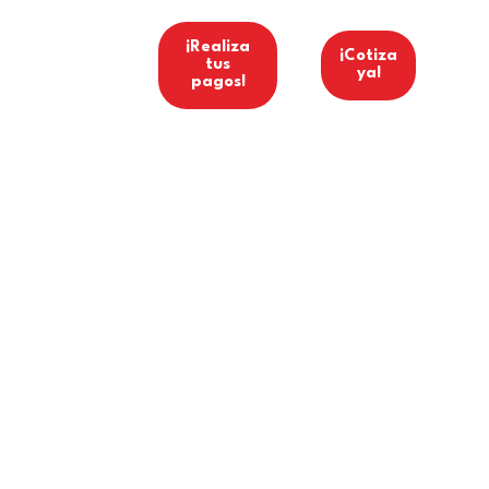
ínea Ética
¡Realiza
¡Cotiza
tus
ya!
pagos!